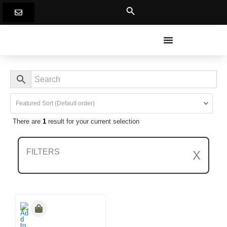
Skip
to
content
There are
1
result for your current selection
FILTERS
X
Clear All Filters