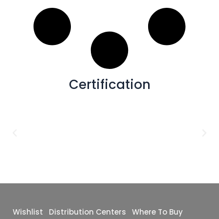
12X24
(0)
Blue,White
(0)
Polished
(0)
12X10
(0)
Grey,Black
(0)
Baby Matte
(0)
12x12
(0)
White,Grey
(0)
Matte
(0)
16x32
(0)
Deco
(0)
24x48
(0)
Satin
(0)
24x24
(0)
Certification
Carving
(0)
24X36
(0)
Punched
(0)
30X30
(0)
Baby Satin
(0)
30X60
(0)
Glossy
(0)
32x32
(0)
Matte+Glossy
(0)
32x64
(0)
36X36
(0)
40x40
(0)
48x110
(0)
Wishlist
Distribution Centers
Where To Buy